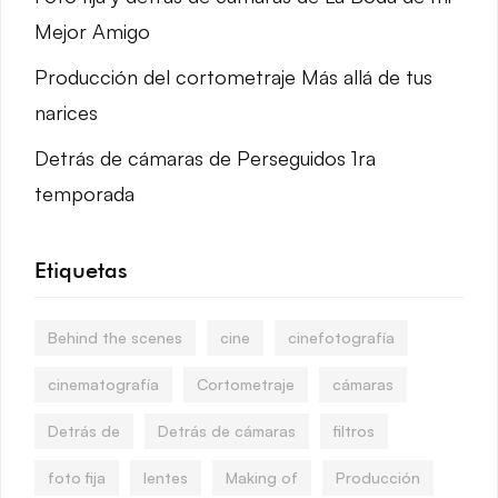
Mejor Amigo
Producción del cortometraje Más allá de tus
narices
Detrás de cámaras de Perseguidos 1ra
temporada
Etiquetas
Behind the scenes
cine
cinefotografía
cinematografía
Cortometraje
cámaras
Detrás de
Detrás de cámaras
filtros
foto fija
lentes
Making of
Producción