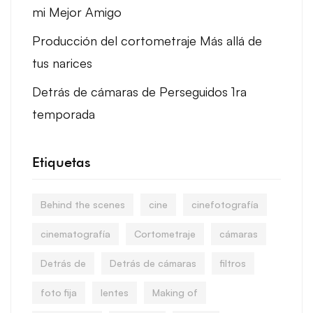
mi Mejor Amigo
Producción del cortometraje Más allá de
tus narices
Detrás de cámaras de Perseguidos 1ra
temporada
Etiquetas
Behind the scenes
cine
cinefotografía
cinematografía
Cortometraje
cámaras
Detrás de
Detrás de cámaras
filtros
foto fija
lentes
Making of