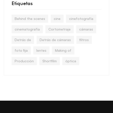
Etiquetas
Behind the scenes
cine
cinefotografía
cinematografía
Cortometraje
cámaras
Detrás de
Detrás de cámaras
filtros
foto fija
lentes
Making of
Producción
Shortfilm
óptica