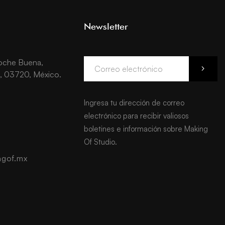
Newsletter
Noche Buena,
, 03720, México.
Ingresa tu dirección de correo
electrónico para recibir valiosos
boletines e información sobre Making
Of Studio.
gof.mx