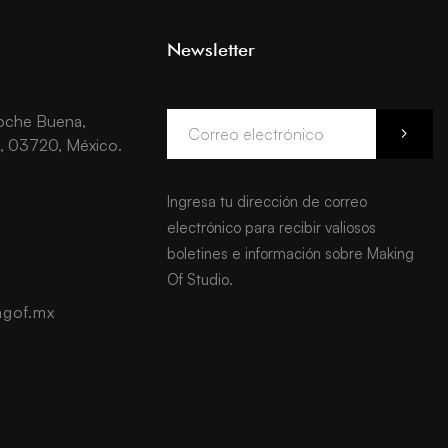
Newsletter
Noche Buena,
, 03720, México.
Ingresa tu dirección de correo
electrónico para recibir valiosos
boletines e información sobre Making
Of Studio.
gof.mx