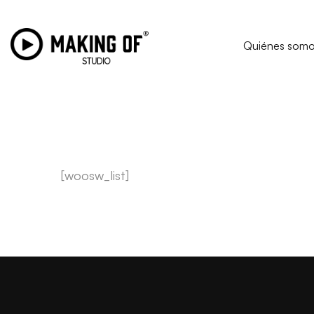
Quiénes som
[woosw_list]