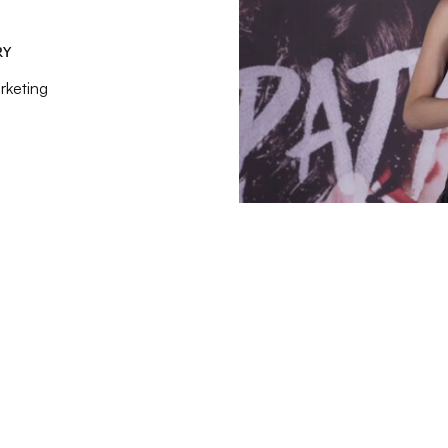
RY
rketing