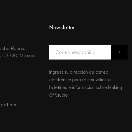
Newsletter
Noche Buena,
, 03720, México.
Ingresa tu dirección de correo
electrónico para recibir valiosos
boletines e información sobre Making
Of Studio.
gof.mx