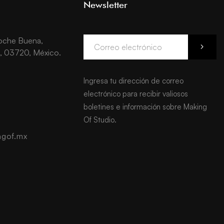
Newsletter
Noche Buena,
, 03720, México.
Ingresa tu dirección de correo
electrónico para recibir valiosos
boletines e información sobre Making
Of Studio.
gof.mx